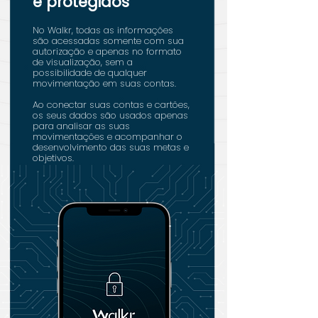
e protegidos
No Walkr, todas as informações
são acessadas somente com sua
autorização e apenas no formato
de visualização, sem a
possibilidade de qualquer
movimentação em suas contas.
Ao conectar suas contas e cartões,
os seus dados são usados apenas
para analisar as suas
movimentações e acompanhar o
desenvolvimento das suas metas e
objetivos.
Baixe o app