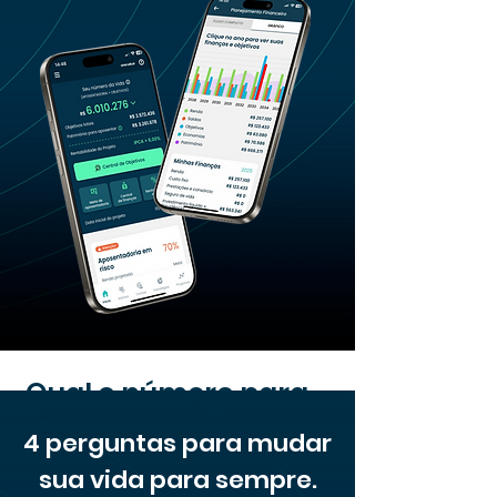
Qual o número para
realizar seus sonhos?
4 perguntas para mudar
sua vida para sempre.