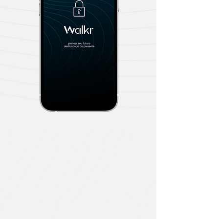
de vida,
não pela sua carteira
de investimentos.
Nome
*
Email
*
Telefone
*
Patrimonio
*
Baixe o APP