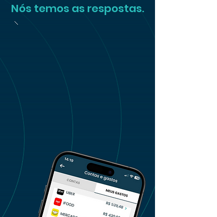
Nós temos as respostas.
Somos a única plataforma capaz de
te ajudar a
transformar um projeto
financeiro de vida em realidade
.
Você vai parar de tomar decisões
financeiras aleatórias e terá um plano
de ação para atingir seus reais
objetivos.